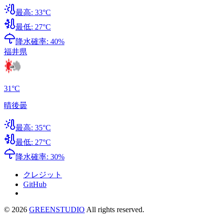
最高:
33
°C
最低:
27
°C
降水確率:
40
%
福井県
31
°C
晴後曇
最高:
35
°C
最低:
27
°C
降水確率:
30
%
クレジット
GitHub
©
2026
GREENSTUDIO
All rights reserved.