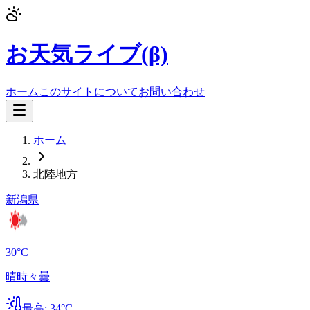
お天気ライブ(β)
ホーム
このサイトについて
お問い合わせ
ホーム
北陸地方
新潟県
30
°C
晴時々曇
最高:
34
°C